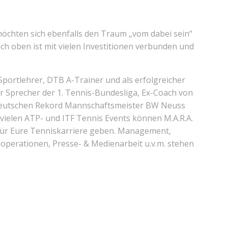
 möchten sich ebenfalls den Traum „vom dabei sein“
h oben ist mit vielen Investitionen verbunden und
 Sportlehrer, DTB A-Trainer und als erfolgreicher
r Sprecher der 1. Tennis-Bundesliga, Ex-Coach von
Deutschen Rekord Mannschaftsmeister BW Neuss
 vielen ATP- und ITF Tennis Events können M.A.R.A.
 für Eure Tenniskarriere geben. Management,
operationen, Presse- & Medienarbeit u.v.m. stehen