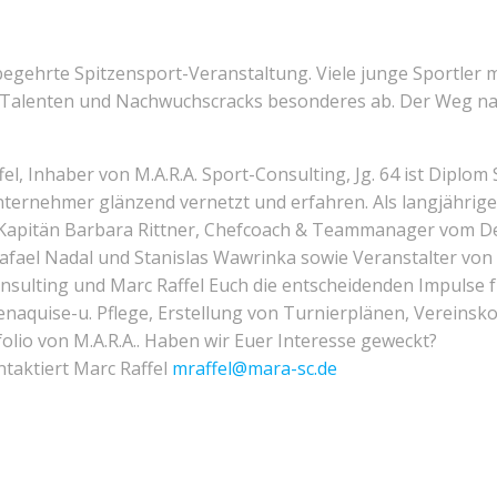
 begehrte Spitzensport-Veranstaltung. Viele junge Sportler
n Talenten und Nachwuchscracks besonderes ab. Der Weg nac
el, Inhaber von M.A.R.A. Sport-Consulting, Jg. 64 ist Diplom
ternehmer glänzend vernetzt und erfahren. Als langjährige
Kapitän Barbara Rittner, Chefcoach & Teammanager vom 
 Rafael Nadal und Stanislas Wawrinka sowie Veranstalter von
nsulting und Marc Raffel Euch die entscheidenden Impulse
naquise-u. Pflege, Erstellung von Turnierplänen, Vereinsko
folio von M.A.R.A.. Haben wir Euer Interesse geweckt?
taktiert Marc Raffel
mraffel@mara-sc.de