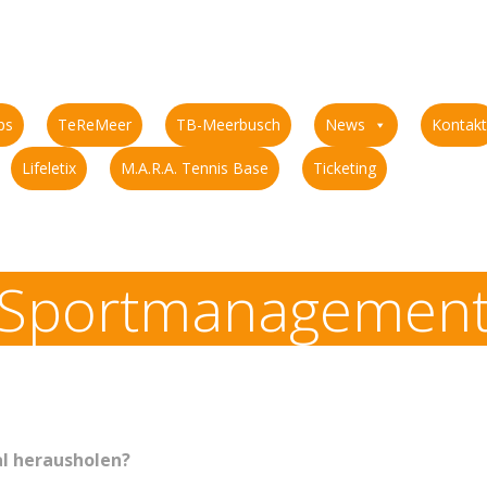
ps
TeReMeer
TB-Meerbusch
News
Kontakt
Lifeletix
M.A.R.A. Tennis Base
Ticketing
Sportmanagemen
al herausholen?