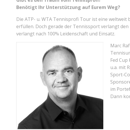
Gibt es den Traum vom Tennisprofi?
Benötigt Ihr Unterstützung auf Eurem Weg?
Die ATP- u. WTA Tennisprofi Tour ist eine weltweit
erfüllen. Doch gerade der Tennissport verlangt de
verlangt nach 100% Leidenschaft und Einsatz.
Marc Raff
Tennisun
Fed Cup 
u.a. mit
Sport-Co
Sponsore
im Porte
Dann kon