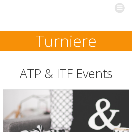
Zum
Inhalt
springen
Turniere
ATP & ITF Events